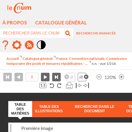
À PROPOS
CATALOGUE GÉNÉRAL
RECHERCHE AVANCÉE
Mode
contraste
Accueil
Catalogue général
France. Convention nationale. Commission
élévé
temporaire des poids et mesures républicaines - ...
n.n. - vue 1/216
120%
TABLE
TABLE DES
RECHERCHE DANS LE
T
DES
ILLUSTRATIONS
DOCUMENT
OC
MATIÈRES
Première image