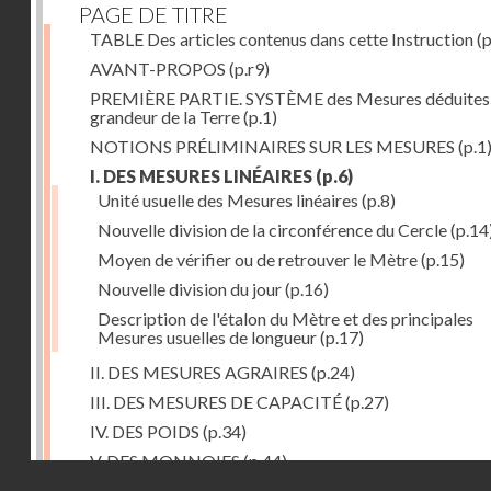
PAGE DE TITRE
TABLE Des articles contenus dans cette Instruction
(p
AVANT-PROPOS
(p.r9)
PREMIÈRE PARTIE. SYSTÈME des Mesures déduites 
grandeur de la Terre
(p.1)
NOTIONS PRÉLIMINAIRES SUR LES MESURES
(p.1
I. DES MESURES LINÉAIRES
(p.6)
Unité usuelle des Mesures linéaires
(p.8)
Nouvelle division de la circonférence du Cercle
(p.14
Moyen de vérifier ou de retrouver le Mètre
(p.15)
Nouvelle division du jour
(p.16)
Description de l'étalon du Mètre et des principales
Mesures usuelles de longueur
(p.17)
II. DES MESURES AGRAIRES
(p.24)
III. DES MESURES DE CAPACITÉ
(p.27)
IV. DES POIDS
(p.34)
V. DES MONNOIES
(p.44)
Droits réservés - CNAM
SECONDE PARTIE.Calcul relatif à la division décimal