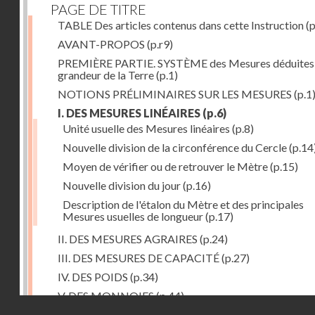
PAGE DE TITRE
TABLE Des articles contenus dans cette Instruction
(p
AVANT-PROPOS
(p.r9)
PREMIÈRE PARTIE. SYSTÈME des Mesures déduites 
grandeur de la Terre
(p.1)
NOTIONS PRÉLIMINAIRES SUR LES MESURES
(p.1
I. DES MESURES LINÉAIRES
(p.6)
Unité usuelle des Mesures linéaires
(p.8)
Nouvelle division de la circonférence du Cercle
(p.14
Moyen de vérifier ou de retrouver le Mètre
(p.15)
Nouvelle division du jour
(p.16)
Description de l'étalon du Mètre et des principales
Mesures usuelles de longueur
(p.17)
II. DES MESURES AGRAIRES
(p.24)
III. DES MESURES DE CAPACITÉ
(p.27)
IV. DES POIDS
(p.34)
V. DES MONNOIES
(p.44)
Droits réservés - CNAM
SECONDE PARTIE.Calcul relatif à la division décimal