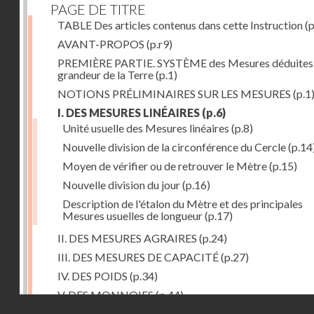
PAGE DE TITRE
TABLE Des articles contenus dans cette Instruction
(p
AVANT-PROPOS
(p.r9)
PREMIÈRE PARTIE. SYSTÈME des Mesures déduites 
grandeur de la Terre
(p.1)
NOTIONS PRÉLIMINAIRES SUR LES MESURES
(p.1
I. DES MESURES LINÉAIRES
(p.6)
Unité usuelle des Mesures linéaires
(p.8)
Nouvelle division de la circonférence du Cercle
(p.14
Moyen de vérifier ou de retrouver le Mètre
(p.15)
Nouvelle division du jour
(p.16)
Description de l'étalon du Mètre et des principales
Mesures usuelles de longueur
(p.17)
II. DES MESURES AGRAIRES
(p.24)
III. DES MESURES DE CAPACITÉ
(p.27)
IV. DES POIDS
(p.34)
V. DES MONNOIES
(p.44)
Droits réservés - CNAM
SECONDE PARTIE.Calcul relatif à la division décimal