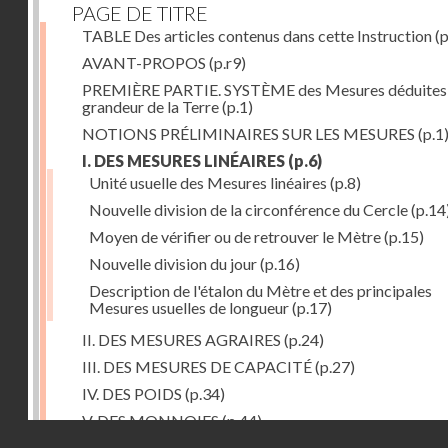
PAGE DE TITRE
TABLE Des articles contenus dans cette Instruction
(p
AVANT-PROPOS
(p.r9)
PREMIÈRE PARTIE. SYSTÈME des Mesures déduites 
grandeur de la Terre
(p.1)
NOTIONS PRÉLIMINAIRES SUR LES MESURES
(p.1
I. DES MESURES LINÉAIRES
(p.6)
Unité usuelle des Mesures linéaires
(p.8)
Nouvelle division de la circonférence du Cercle
(p.14
Moyen de vérifier ou de retrouver le Mètre
(p.15)
Nouvelle division du jour
(p.16)
Description de l'étalon du Mètre et des principales
Mesures usuelles de longueur
(p.17)
II. DES MESURES AGRAIRES
(p.24)
III. DES MESURES DE CAPACITÉ
(p.27)
IV. DES POIDS
(p.34)
V. DES MONNOIES
(p.44)
Droits réservés - CNAM
SECONDE PARTIE.Calcul relatif à la division décimal