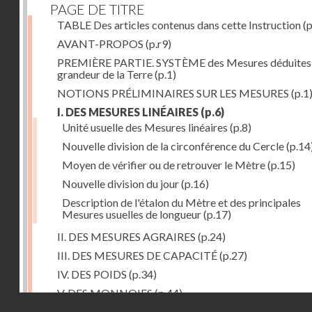
PAGE DE TITRE
TABLE Des articles contenus dans cette Instruction
(p
AVANT-PROPOS
(p.r9)
PREMIÈRE PARTIE. SYSTÈME des Mesures déduites 
grandeur de la Terre
(p.1)
NOTIONS PRÉLIMINAIRES SUR LES MESURES
(p.1
I. DES MESURES LINÉAIRES
(p.6)
Unité usuelle des Mesures linéaires
(p.8)
Nouvelle division de la circonférence du Cercle
(p.14
Moyen de vérifier ou de retrouver le Mètre
(p.15)
Nouvelle division du jour
(p.16)
Description de l'étalon du Mètre et des principales
Mesures usuelles de longueur
(p.17)
II. DES MESURES AGRAIRES
(p.24)
III. DES MESURES DE CAPACITÉ
(p.27)
IV. DES POIDS
(p.34)
V. DES MONNOIES
(p.44)
Droits réservés - CNAM
SECONDE PARTIE.Calcul relatif à la division décimal