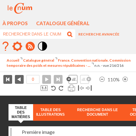
À PROPOS
CATALOGUE GÉNÉRAL
RECHERCHE AVANCÉE
Mode
contraste
Accueil
Catalogue général
France. Convention nationale. Commission
élévé
temporaire des poids et mesures républicaines - ...
n.n. - vue 216/216
110%
TABLE
TABLE DES
RECHERCHE DANS LE
T
DES
ILLUSTRATIONS
DOCUMENT
OC
MATIÈRES
Première image