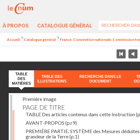
À PROPOS
CATALOGUE GÉNÉRAL
Accueil
Catalogue général
France. Convention nationale. Commission temp
TABLE
TABLE DES
RECHERCHE DANS LE
T
DES
ILLUSTRATIONS
DOCUMENT
OC
MATIÈRES
Première image
PAGE DE TITRE
TABLE Des articles contenus dans cette Instruction
(p
AVANT-PROPOS
(p.r9)
PREMIÈRE PARTIE. SYSTÈME des Mesures déduites 
grandeur de la Terre
(p.1)