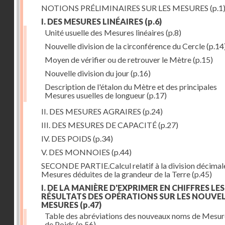
NOTIONS PRÉLIMINAIRES SUR LES MESURES
(p.1
I. DES MESURES LINÉAIRES
(p.6)
Unité usuelle des Mesures linéaires
(p.8)
Nouvelle division de la circonférence du Cercle
(p.14
Moyen de vérifier ou de retrouver le Mètre
(p.15)
Nouvelle division du jour
(p.16)
Description de l'étalon du Mètre et des principales
Mesures usuelles de longueur
(p.17)
II. DES MESURES AGRAIRES
(p.24)
III. DES MESURES DE CAPACITÉ
(p.27)
IV. DES POIDS
(p.34)
V. DES MONNOIES
(p.44)
SECONDE PARTIE.Calcul relatif à la division décimal
Mesures déduites de la grandeur de la Terre
(p.45)
I. DE LA MANIÈRE D'EXPRIMER EN CHIFFRES LES
RÉSULTATS DES OPÉRATIONS SUR LES NOUVE
MESURES
(p.47)
Table des abréviations des nouveaux noms de Mesur
de Poids
(p.56)