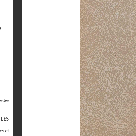
)
)
e des
LLES
es et