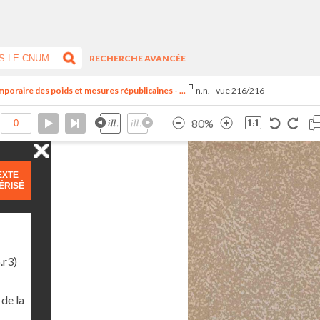
RECHERCHE AVANCÉE
oraire des poids et mesures républicaines - ...
n.n. - vue 216/216
80%
EXTE
ÉRISÉ
.r3)
de la