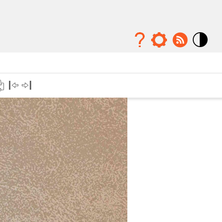
Mode
contraste
élévé