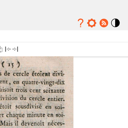
Mode
contraste
élévé