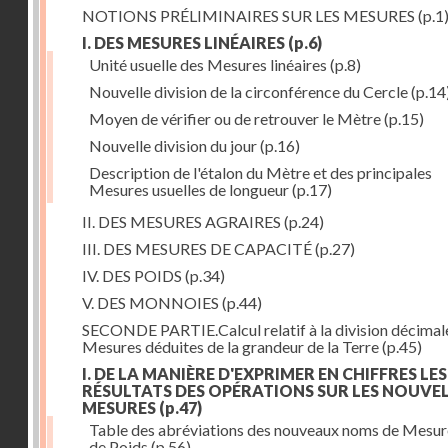
NOTIONS PRÉLIMINAIRES SUR LES MESURES
(p.1
I. DES MESURES LINÉAIRES
(p.6)
Unité usuelle des Mesures linéaires
(p.8)
Nouvelle division de la circonférence du Cercle
(p.14
Moyen de vérifier ou de retrouver le Mètre
(p.15)
Nouvelle division du jour
(p.16)
Description de l'étalon du Mètre et des principales
Mesures usuelles de longueur
(p.17)
II. DES MESURES AGRAIRES
(p.24)
III. DES MESURES DE CAPACITÉ
(p.27)
IV. DES POIDS
(p.34)
V. DES MONNOIES
(p.44)
SECONDE PARTIE.Calcul relatif à la division décimal
Mesures déduites de la grandeur de la Terre
(p.45)
I. DE LA MANIÈRE D'EXPRIMER EN CHIFFRES LES
RÉSULTATS DES OPÉRATIONS SUR LES NOUVE
MESURES
(p.47)
Table des abréviations des nouveaux noms de Mesur
de Poids
(p.56)