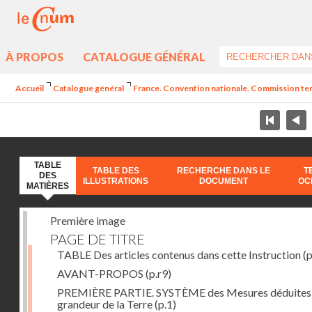
À PROPOS
CATALOGUE GÉNÉRAL
Accueil
Catalogue général
France. Convention nationale. Commission temp
TABLE
TABLE DES
RECHERCHE DANS LE
T
DES
ILLUSTRATIONS
DOCUMENT
OC
MATIÈRES
Première image
PAGE DE TITRE
TABLE Des articles contenus dans cette Instruction
(p
AVANT-PROPOS
(p.r9)
PREMIÈRE PARTIE. SYSTÈME des Mesures déduites 
grandeur de la Terre
(p.1)