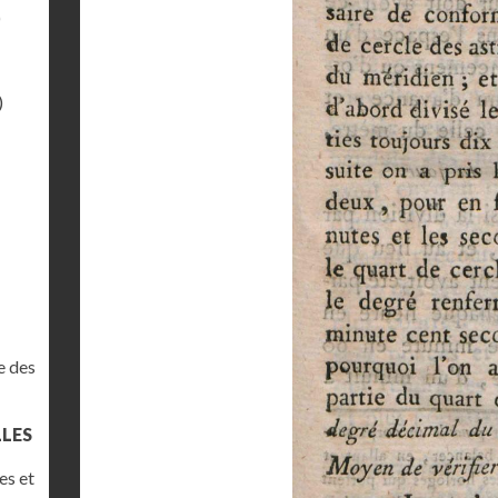
)
)
e des
LLES
es et