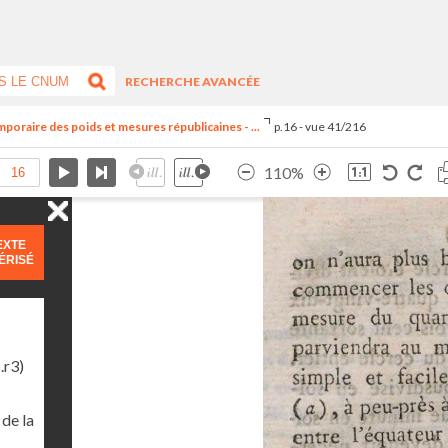
RECHERCHE AVANCÉE
oraire des poids et mesures républicaines - ...
p.16 - vue 41/216
110%
EXTE
ÉRISÉ
.r3)
de la