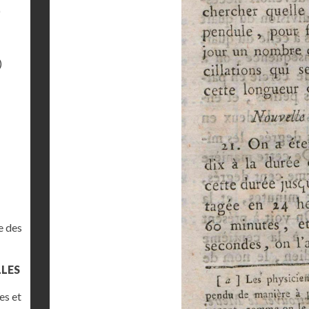
)
)
e des
LLES
es et