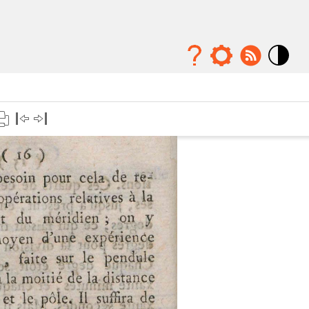
Mode
contraste
élévé