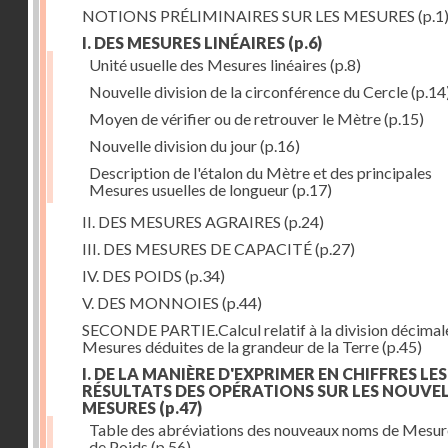
NOTIONS PRÉLIMINAIRES SUR LES MESURES
(p.1
I. DES MESURES LINÉAIRES
(p.6)
Unité usuelle des Mesures linéaires
(p.8)
Nouvelle division de la circonférence du Cercle
(p.14
Moyen de vérifier ou de retrouver le Mètre
(p.15)
Nouvelle division du jour
(p.16)
Description de l'étalon du Mètre et des principales
Mesures usuelles de longueur
(p.17)
II. DES MESURES AGRAIRES
(p.24)
III. DES MESURES DE CAPACITÉ
(p.27)
IV. DES POIDS
(p.34)
V. DES MONNOIES
(p.44)
SECONDE PARTIE.Calcul relatif à la division décimal
Mesures déduites de la grandeur de la Terre
(p.45)
I. DE LA MANIÈRE D'EXPRIMER EN CHIFFRES LES
RÉSULTATS DES OPÉRATIONS SUR LES NOUVE
MESURES
(p.47)
Table des abréviations des nouveaux noms de Mesur
de Poids
(p.56)