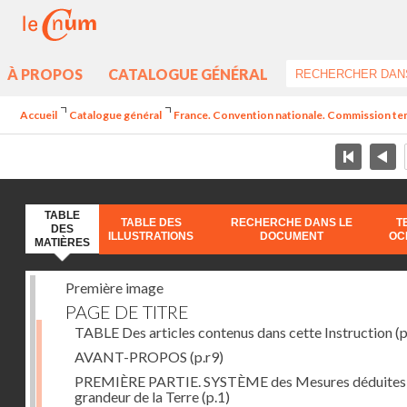
À PROPOS
CATALOGUE GÉNÉRAL
Accueil
Catalogue général
France. Convention nationale. Commission temp
TABLE
TABLE DES
RECHERCHE DANS LE
T
DES
ILLUSTRATIONS
DOCUMENT
OC
MATIÈRES
Première image
PAGE DE TITRE
TABLE Des articles contenus dans cette Instruction
(p
AVANT-PROPOS
(p.r9)
PREMIÈRE PARTIE. SYSTÈME des Mesures déduites 
grandeur de la Terre
(p.1)