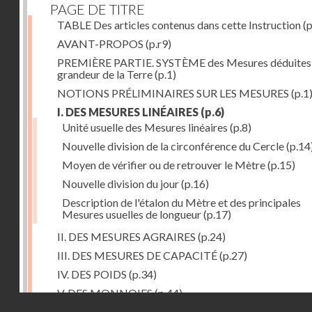
PAGE DE TITRE
TABLE Des articles contenus dans cette Instruction
(p
AVANT-PROPOS
(p.r9)
PREMIÈRE PARTIE. SYSTÈME des Mesures déduites 
grandeur de la Terre
(p.1)
NOTIONS PRÉLIMINAIRES SUR LES MESURES
(p.1
I. DES MESURES LINÉAIRES
(p.6)
Unité usuelle des Mesures linéaires
(p.8)
Nouvelle division de la circonférence du Cercle
(p.14
Moyen de vérifier ou de retrouver le Mètre
(p.15)
Nouvelle division du jour
(p.16)
Description de l'étalon du Mètre et des principales
Mesures usuelles de longueur
(p.17)
II. DES MESURES AGRAIRES
(p.24)
III. DES MESURES DE CAPACITÉ
(p.27)
IV. DES POIDS
(p.34)
V. DES MONNOIES
(p.44)
Droits réservés - CNAM
SECONDE PARTIE.Calcul relatif à la division décimal