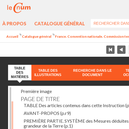
À PROPOS
CATALOGUE GÉNÉRAL
Accueil
Catalogue général
France. Convention nationale. Commission temp
TABLE
TABLE DES
RECHERCHE DANS LE
T
DES
ILLUSTRATIONS
DOCUMENT
OC
MATIÈRES
Première image
PAGE DE TITRE
TABLE Des articles contenus dans cette Instruction
(p
AVANT-PROPOS
(p.r9)
PREMIÈRE PARTIE. SYSTÈME des Mesures déduites 
grandeur de la Terre
(p.1)