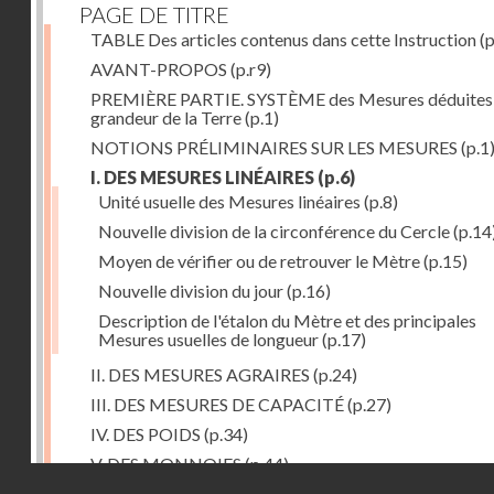
PAGE DE TITRE
TABLE Des articles contenus dans cette Instruction
(p
AVANT-PROPOS
(p.r9)
PREMIÈRE PARTIE. SYSTÈME des Mesures déduites 
grandeur de la Terre
(p.1)
NOTIONS PRÉLIMINAIRES SUR LES MESURES
(p.1
I. DES MESURES LINÉAIRES
(p.6)
Unité usuelle des Mesures linéaires
(p.8)
Nouvelle division de la circonférence du Cercle
(p.14
Moyen de vérifier ou de retrouver le Mètre
(p.15)
Nouvelle division du jour
(p.16)
Description de l'étalon du Mètre et des principales
Mesures usuelles de longueur
(p.17)
II. DES MESURES AGRAIRES
(p.24)
III. DES MESURES DE CAPACITÉ
(p.27)
IV. DES POIDS
(p.34)
V. DES MONNOIES
(p.44)
Droits réservés - CNAM
SECONDE PARTIE.Calcul relatif à la division décimal