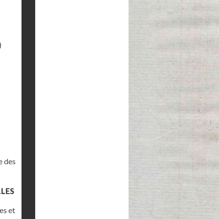
)
)
e des
LLES
es et