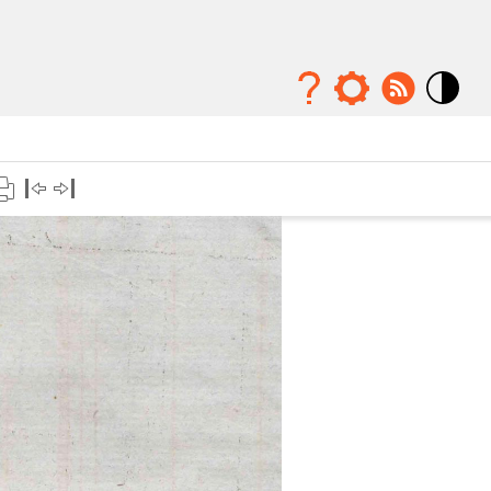
Mode
contraste
élévé