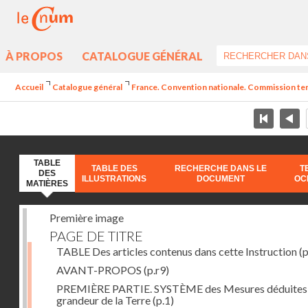
À PROPOS
CATALOGUE GÉNÉRAL
Accueil
Catalogue général
France. Convention nationale. Commission temp
TABLE
TABLE DES
RECHERCHE DANS LE
T
DES
ILLUSTRATIONS
DOCUMENT
OC
MATIÈRES
Première image
PAGE DE TITRE
TABLE Des articles contenus dans cette Instruction
(p
AVANT-PROPOS
(p.r9)
PREMIÈRE PARTIE. SYSTÈME des Mesures déduites 
grandeur de la Terre
(p.1)