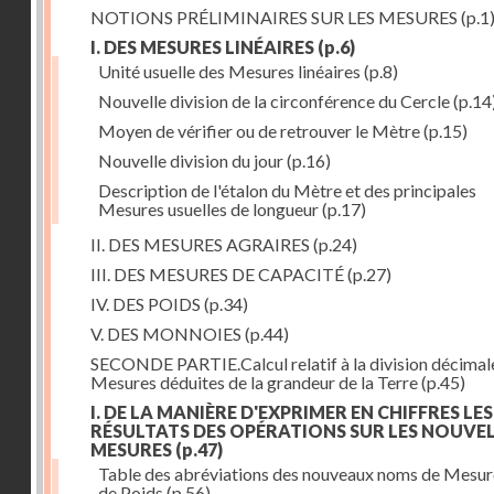
NOTIONS PRÉLIMINAIRES SUR LES MESURES
(p.1
I. DES MESURES LINÉAIRES
(p.6)
Unité usuelle des Mesures linéaires
(p.8)
Nouvelle division de la circonférence du Cercle
(p.14
Moyen de vérifier ou de retrouver le Mètre
(p.15)
Nouvelle division du jour
(p.16)
Description de l'étalon du Mètre et des principales
Mesures usuelles de longueur
(p.17)
II. DES MESURES AGRAIRES
(p.24)
III. DES MESURES DE CAPACITÉ
(p.27)
IV. DES POIDS
(p.34)
V. DES MONNOIES
(p.44)
SECONDE PARTIE.Calcul relatif à la division décimal
Mesures déduites de la grandeur de la Terre
(p.45)
I. DE LA MANIÈRE D'EXPRIMER EN CHIFFRES LES
RÉSULTATS DES OPÉRATIONS SUR LES NOUVE
MESURES
(p.47)
Table des abréviations des nouveaux noms de Mesur
de Poids
(p.56)