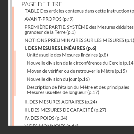
PAGE DE TITRE
TABLE Des articles contenus dans cette Instruction
(p
AVANT-PROPOS
(p.r9)
PREMIÈRE PARTIE. SYSTÈME des Mesures déduites 
grandeur de la Terre
(p.1)
NOTIONS PRÉLIMINAIRES SUR LES MESURES
(p.1
I. DES MESURES LINÉAIRES
(p.6)
Unité usuelle des Mesures linéaires
(p.8)
Nouvelle division de la circonférence du Cercle
(p.14
Moyen de vérifier ou de retrouver le Mètre
(p.15)
Nouvelle division du jour
(p.16)
Description de l'étalon du Mètre et des principales
Mesures usuelles de longueur
(p.17)
II. DES MESURES AGRAIRES
(p.24)
III. DES MESURES DE CAPACITÉ
(p.27)
IV. DES POIDS
(p.34)
V. DES MONNOIES
(p.44)
Droits réservés - CNAM
SECONDE PARTIE.Calcul relatif à la division décimal