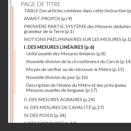
PAGE DE TITRE
TABLE Des articles contenus dans cette Instruction
(p
AVANT-PROPOS
(p.r9)
PREMIÈRE PARTIE. SYSTÈME des Mesures déduites 
grandeur de la Terre
(p.1)
NOTIONS PRÉLIMINAIRES SUR LES MESURES
(p.1
I. DES MESURES LINÉAIRES
(p.6)
Unité usuelle des Mesures linéaires
(p.8)
Nouvelle division de la circonférence du Cercle
(p.14
Moyen de vérifier ou de retrouver le Mètre
(p.15)
Nouvelle division du jour
(p.16)
Description de l'étalon du Mètre et des principales
Mesures usuelles de longueur
(p.17)
II. DES MESURES AGRAIRES
(p.24)
III. DES MESURES DE CAPACITÉ
(p.27)
IV. DES POIDS
(p.34)
V. DES MONNOIES
(p.44)
Droits réservés - CNAM
SECONDE PARTIE.Calcul relatif à la division décimal