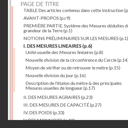
PAGE DE TITRE
TABLE Des articles contenus dans cette Instruction
(p
AVANT-PROPOS
(p.r9)
PREMIÈRE PARTIE. Systême des Mesures déduites de
grandeur de la Terre
(p.1)
NOTIONS PRÉLIMINAIRES SUR LES MESURES
(p.1
I. DES MESURES LINEAIRES
(p.6)
Unité usuelle des Mesures linéaires
(p.8)
Nouvelle division de la circonférence du Cercle
(p.14
Moyen de vérifier ou de retrouver le mètre
(p.15)
Nouvelle division du jour
(p.16)
Description de l'étalon du mètre & des principales
Mesures usuelles de longueur
(p.17)
II. DES MESURES AGRAIRES
(p.23)
III. DES MESURES DE CAPACITÉ
(p.27)
IV. DES POIDS
(p.33)
V. DES MONNOIES
(p.42)
Droits réservés - CNAM
SECONDE PARTIE. Calcul relatif à la division décimal