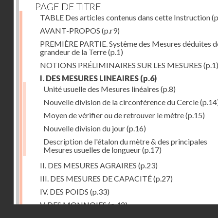
PAGE DE TITRE
TABLE Des articles contenus dans cette Instruction
(p
AVANT-PROPOS
(p.r9)
PREMIÈRE PARTIE. Systême des Mesures déduites de
grandeur de la Terre
(p.1)
NOTIONS PRÉLIMINAIRES SUR LES MESURES
(p.1
I. DES MESURES LINEAIRES
(p.6)
Unité usuelle des Mesures linéaires
(p.8)
Nouvelle division de la circonférence du Cercle
(p.14
Moyen de vérifier ou de retrouver le mètre
(p.15)
Nouvelle division du jour
(p.16)
Description de l'étalon du mètre & des principales
Mesures usuelles de longueur
(p.17)
II. DES MESURES AGRAIRES
(p.23)
III. DES MESURES DE CAPACITÉ
(p.27)
IV. DES POIDS
(p.33)
V. DES MONNOIES
(p.42)
Droits réservés - CNAM
SECONDE PARTIE. Calcul relatif à la division décimal