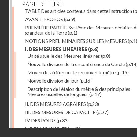
PAGE DE TITRE
TABLE Des articles contenus dans cette Instruction
(p
AVANT-PROPOS
(p.r9)
PREMIÈRE PARTIE. Systême des Mesures déduites de
grandeur de la Terre
(p.1)
NOTIONS PRÉLIMINAIRES SUR LES MESURES
(p.1
I. DES MESURES LINEAIRES
(p.6)
Unité usuelle des Mesures linéaires
(p.8)
Nouvelle division de la circonférence du Cercle
(p.14
Moyen de vérifier ou de retrouver le mètre
(p.15)
Nouvelle division du jour
(p.16)
Description de l'étalon du mètre & des principales
Mesures usuelles de longueur
(p.17)
II. DES MESURES AGRAIRES
(p.23)
III. DES MESURES DE CAPACITÉ
(p.27)
IV. DES POIDS
(p.33)
V. DES MONNOIES
(p.42)
Droits réservés - CNAM
SECONDE PARTIE. Calcul relatif à la division décimal