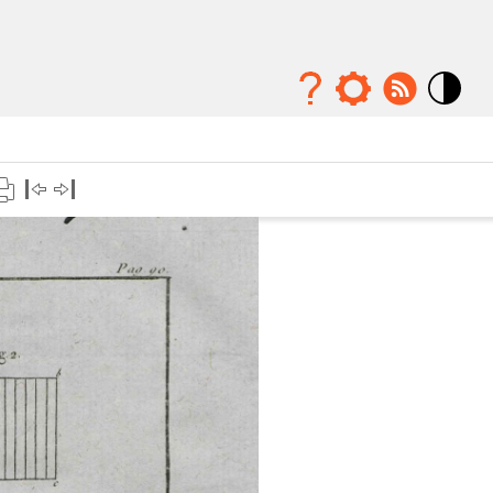
Mode
contraste
élévé