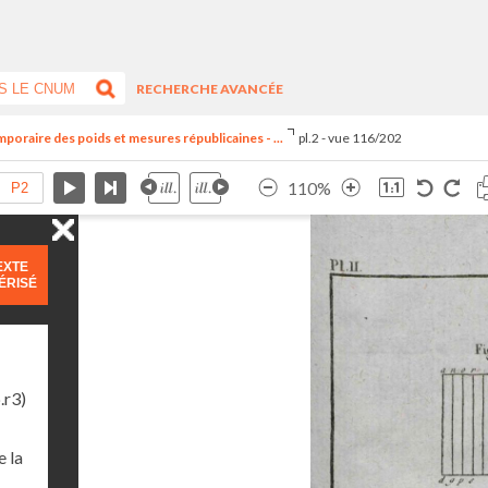
RECHERCHE AVANCÉE
oraire des poids et mesures républicaines - ...
pl.2 - vue 116/202
110%
EXTE
ÉRISÉ
.r3)
 la