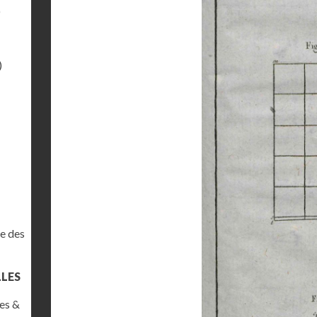
)
)
e des
LLES
es &