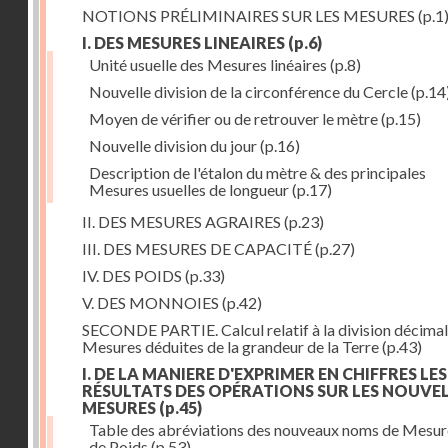
NOTIONS PRÉLIMINAIRES SUR LES MESURES
(p.1
I. DES MESURES LINEAIRES
(p.6)
Unité usuelle des Mesures linéaires
(p.8)
Nouvelle division de la circonférence du Cercle
(p.14
Moyen de vérifier ou de retrouver le mètre
(p.15)
Nouvelle division du jour
(p.16)
Description de l'étalon du mètre & des principales
Mesures usuelles de longueur
(p.17)
II. DES MESURES AGRAIRES
(p.23)
III. DES MESURES DE CAPACITÉ
(p.27)
IV. DES POIDS
(p.33)
V. DES MONNOIES
(p.42)
SECONDE PARTIE. Calcul relatif à la division décimal
Mesures déduites de la grandeur de la Terre
(p.43)
I. DE LA MANIERE D'EXPRIMER EN CHIFFRES LES
RÉSULTATS DES OPÉRATIONS SUR LES NOUVE
MESURES
(p.45)
Table des abréviations des nouveaux noms de Mesur
de Poids
(p.53)