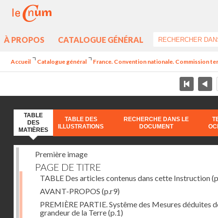
À PROPOS
CATALOGUE GÉNÉRAL
Accueil
Catalogue général
France. Convention nationale. Commission temp
TABLE
TABLE DES
RECHERCHE DANS LE
T
DES
ILLUSTRATIONS
DOCUMENT
OC
MATIÈRES
Première image
PAGE DE TITRE
TABLE Des articles contenus dans cette Instruction
(p
AVANT-PROPOS
(p.r9)
PREMIÈRE PARTIE. Systême des Mesures déduites de
grandeur de la Terre
(p.1)