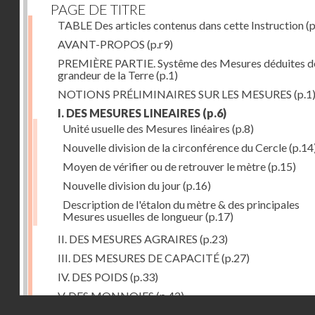
PAGE DE TITRE
TABLE Des articles contenus dans cette Instruction
(p
AVANT-PROPOS
(p.r9)
PREMIÈRE PARTIE. Systême des Mesures déduites de
grandeur de la Terre
(p.1)
NOTIONS PRÉLIMINAIRES SUR LES MESURES
(p.1
I. DES MESURES LINEAIRES
(p.6)
Unité usuelle des Mesures linéaires
(p.8)
Nouvelle division de la circonférence du Cercle
(p.14
Moyen de vérifier ou de retrouver le mètre
(p.15)
Nouvelle division du jour
(p.16)
Description de l'étalon du mètre & des principales
Mesures usuelles de longueur
(p.17)
II. DES MESURES AGRAIRES
(p.23)
III. DES MESURES DE CAPACITÉ
(p.27)
IV. DES POIDS
(p.33)
V. DES MONNOIES
(p.42)
Droits réservés - CNAM
SECONDE PARTIE. Calcul relatif à la division décimal