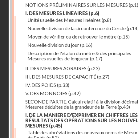
NOTIONS PRÉLIMINAIRES SUR LES MESURES
(p.1
I. DES MESURES LINEAIRES
(p.6)
Unité usuelle des Mesures linéaires
(p.8)
Nouvelle division de la circonférence du Cercle
(p.14
Moyen de vérifier ou de retrouver le mètre
(p.15)
Nouvelle division du jour
(p.16)
Description de l'étalon du mètre & des principales
Mesures usuelles de longueur
(p.17)
II. DES MESURES AGRAIRES
(p.23)
III. DES MESURES DE CAPACITÉ
(p.27)
IV. DES POIDS
(p.33)
V. DES MONNOIES
(p.42)
SECONDE PARTIE. Calcul relatif à la division décimal
Mesures déduites de la grandeur de la Terre
(p.43)
I. DE LA MANIERE D'EXPRIMER EN CHIFFRES LES
RÉSULTATS DES OPÉRATIONS SUR LES NOUVE
MESURES
(p.45)
Table des abréviations des nouveaux noms de Mesur
de Poids
(p.53)