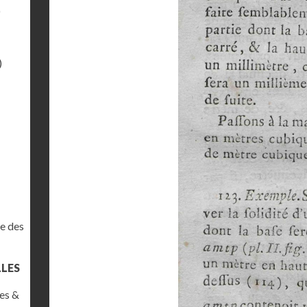
)
)
e des
LLES
es &