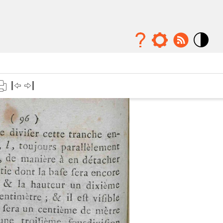
Mode
contraste
élévé