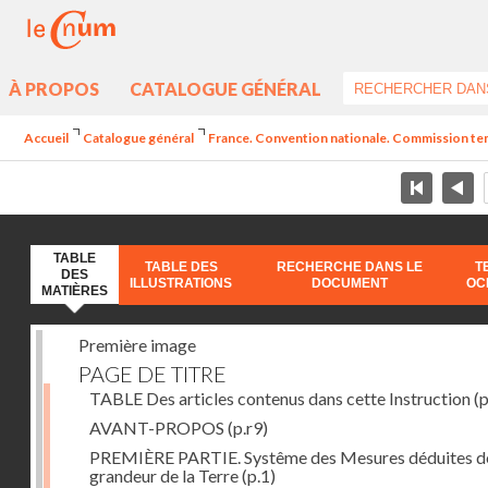
À PROPOS
CATALOGUE GÉNÉRAL
Accueil
Catalogue général
France. Convention nationale. Commission temp
TABLE
TABLE DES
RECHERCHE DANS LE
T
DES
ILLUSTRATIONS
DOCUMENT
OC
MATIÈRES
Première image
PAGE DE TITRE
TABLE Des articles contenus dans cette Instruction
(p
AVANT-PROPOS
(p.r9)
PREMIÈRE PARTIE. Systême des Mesures déduites de
grandeur de la Terre
(p.1)