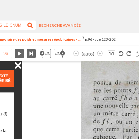
RECHERCHE AVANCÉE
oraire des poids et mesures républicaines - ...
p.96 - vue 123/202
(auto)
EXTE
ÉRISÉ
.r3)
 la