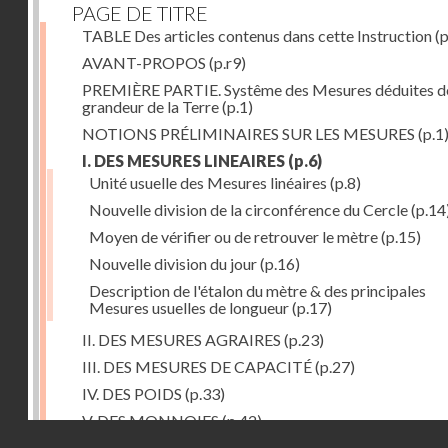
PAGE DE TITRE
TABLE Des articles contenus dans cette Instruction
(p
AVANT-PROPOS
(p.r9)
PREMIÈRE PARTIE. Systême des Mesures déduites de
grandeur de la Terre
(p.1)
NOTIONS PRÉLIMINAIRES SUR LES MESURES
(p.1
I. DES MESURES LINEAIRES
(p.6)
Unité usuelle des Mesures linéaires
(p.8)
Nouvelle division de la circonférence du Cercle
(p.14
Moyen de vérifier ou de retrouver le mètre
(p.15)
Nouvelle division du jour
(p.16)
Description de l'étalon du mètre & des principales
Mesures usuelles de longueur
(p.17)
II. DES MESURES AGRAIRES
(p.23)
III. DES MESURES DE CAPACITÉ
(p.27)
IV. DES POIDS
(p.33)
V. DES MONNOIES
(p.42)
Droits réservés - CNAM
SECONDE PARTIE. Calcul relatif à la division décimal