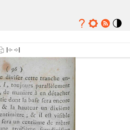
Mode
contraste
élévé