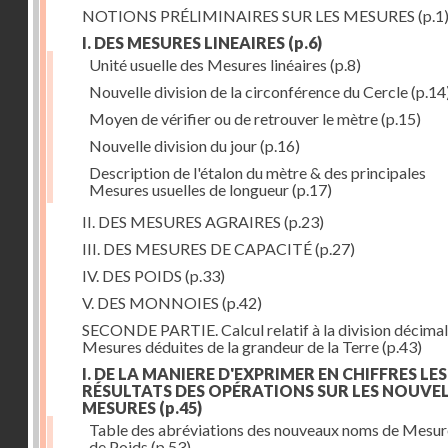
NOTIONS PRÉLIMINAIRES SUR LES MESURES
(p.1
I. DES MESURES LINEAIRES
(p.6)
Unité usuelle des Mesures linéaires
(p.8)
Nouvelle division de la circonférence du Cercle
(p.14
Moyen de vérifier ou de retrouver le mètre
(p.15)
Nouvelle division du jour
(p.16)
Description de l'étalon du mètre & des principales
Mesures usuelles de longueur
(p.17)
II. DES MESURES AGRAIRES
(p.23)
III. DES MESURES DE CAPACITÉ
(p.27)
IV. DES POIDS
(p.33)
V. DES MONNOIES
(p.42)
SECONDE PARTIE. Calcul relatif à la division décimal
Mesures déduites de la grandeur de la Terre
(p.43)
I. DE LA MANIERE D'EXPRIMER EN CHIFFRES LES
RÉSULTATS DES OPÉRATIONS SUR LES NOUVE
MESURES
(p.45)
Table des abréviations des nouveaux noms de Mesur
de Poids
(p.53)