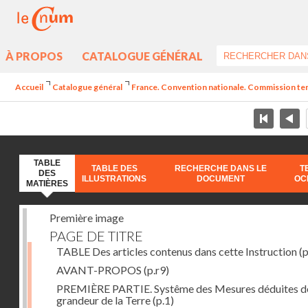
À PROPOS
CATALOGUE GÉNÉRAL
Accueil
Catalogue général
France. Convention nationale. Commission temp
TABLE
TABLE DES
RECHERCHE DANS LE
T
DES
ILLUSTRATIONS
DOCUMENT
OC
MATIÈRES
Première image
PAGE DE TITRE
TABLE Des articles contenus dans cette Instruction
(p
AVANT-PROPOS
(p.r9)
PREMIÈRE PARTIE. Systême des Mesures déduites de
grandeur de la Terre
(p.1)