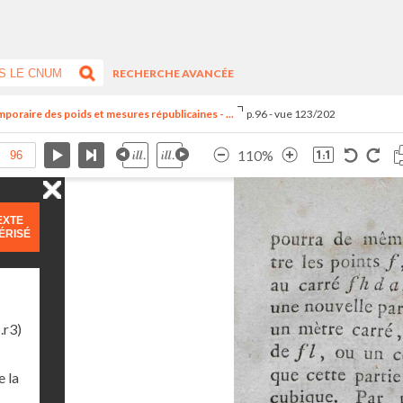
RECHERCHE AVANCÉE
oraire des poids et mesures républicaines - ...
p.96 - vue 123/202
110%
EXTE
ÉRISÉ
.r3)
 la