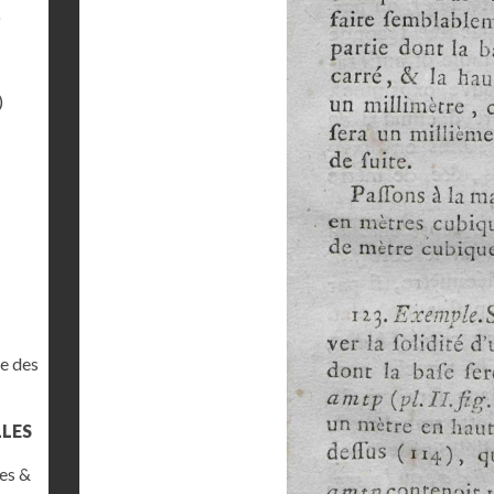
)
)
e des
LLES
es &