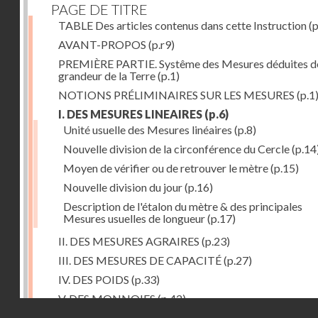
PAGE DE TITRE
TABLE Des articles contenus dans cette Instruction
(p
AVANT-PROPOS
(p.r9)
PREMIÈRE PARTIE. Systême des Mesures déduites de
grandeur de la Terre
(p.1)
NOTIONS PRÉLIMINAIRES SUR LES MESURES
(p.1
I. DES MESURES LINEAIRES
(p.6)
Unité usuelle des Mesures linéaires
(p.8)
Nouvelle division de la circonférence du Cercle
(p.14
Moyen de vérifier ou de retrouver le mètre
(p.15)
Nouvelle division du jour
(p.16)
Description de l'étalon du mètre & des principales
Mesures usuelles de longueur
(p.17)
II. DES MESURES AGRAIRES
(p.23)
III. DES MESURES DE CAPACITÉ
(p.27)
IV. DES POIDS
(p.33)
V. DES MONNOIES
(p.42)
Droits réservés - CNAM
SECONDE PARTIE. Calcul relatif à la division décimal