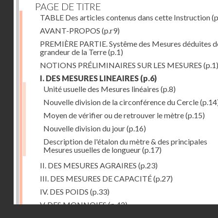
PAGE DE TITRE
TABLE Des articles contenus dans cette Instruction
(p
AVANT-PROPOS
(p.r9)
PREMIÈRE PARTIE. Systême des Mesures déduites de
grandeur de la Terre
(p.1)
NOTIONS PRÉLIMINAIRES SUR LES MESURES
(p.1
I. DES MESURES LINEAIRES
(p.6)
Unité usuelle des Mesures linéaires
(p.8)
Nouvelle division de la circonférence du Cercle
(p.14
Moyen de vérifier ou de retrouver le mètre
(p.15)
Nouvelle division du jour
(p.16)
Description de l'étalon du mètre & des principales
Mesures usuelles de longueur
(p.17)
II. DES MESURES AGRAIRES
(p.23)
III. DES MESURES DE CAPACITÉ
(p.27)
IV. DES POIDS
(p.33)
V. DES MONNOIES
(p.42)
Droits réservés - CNAM
SECONDE PARTIE. Calcul relatif à la division décimal