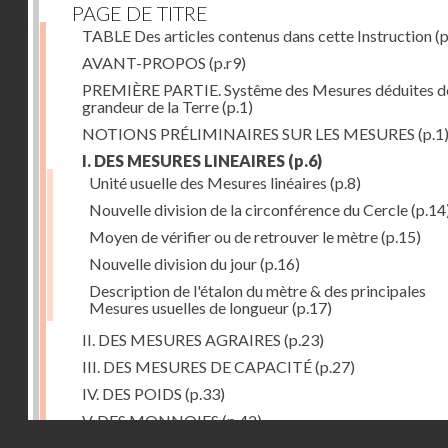
PAGE DE TITRE
TABLE Des articles contenus dans cette Instruction
(p
AVANT-PROPOS
(p.r9)
PREMIÈRE PARTIE. Systême des Mesures déduites de
grandeur de la Terre
(p.1)
NOTIONS PRÉLIMINAIRES SUR LES MESURES
(p.1
I. DES MESURES LINEAIRES
(p.6)
Unité usuelle des Mesures linéaires
(p.8)
Nouvelle division de la circonférence du Cercle
(p.14
Moyen de vérifier ou de retrouver le mètre
(p.15)
Nouvelle division du jour
(p.16)
Description de l'étalon du mètre & des principales
Mesures usuelles de longueur
(p.17)
II. DES MESURES AGRAIRES
(p.23)
III. DES MESURES DE CAPACITÉ
(p.27)
IV. DES POIDS
(p.33)
V. DES MONNOIES
(p.42)
Droits réservés - CNAM
SECONDE PARTIE. Calcul relatif à la division décimal