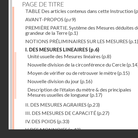
PAGE DE TITRE
TABLE Des articles contenus dans cette Instruction
(p
AVANT-PROPOS
(p.r9)
PREMIÈRE PARTIE. Systême des Mesures déduites de
grandeur de la Terre
(p.1)
NOTIONS PRÉLIMINAIRES SUR LES MESURES
(p.1
I. DES MESURES LINEAIRES
(p.6)
Unité usuelle des Mesures linéaires
(p.8)
Nouvelle division de la circonférence du Cercle
(p.14
Moyen de vérifier ou de retrouver le mètre
(p.15)
Nouvelle division du jour
(p.16)
Description de l'étalon du mètre & des principales
Mesures usuelles de longueur
(p.17)
II. DES MESURES AGRAIRES
(p.23)
III. DES MESURES DE CAPACITÉ
(p.27)
IV. DES POIDS
(p.33)
V. DES MONNOIES
(p.42)
Droits réservés - CNAM
SECONDE PARTIE. Calcul relatif à la division décimal