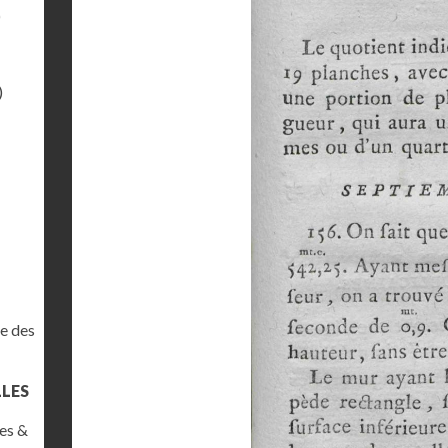
)
)
e des
LLES
es &