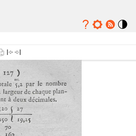
Mode
contraste
élévé