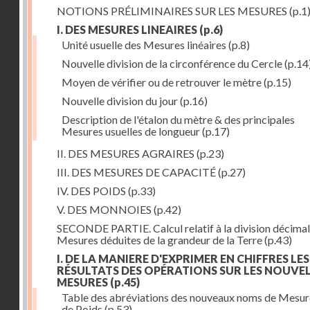
NOTIONS PRÉLIMINAIRES SUR LES MESURES
(p.1
I. DES MESURES LINEAIRES
(p.6)
Unité usuelle des Mesures linéaires
(p.8)
Nouvelle division de la circonférence du Cercle
(p.14
Moyen de vérifier ou de retrouver le mètre
(p.15)
Nouvelle division du jour
(p.16)
Description de l'étalon du mètre & des principales
Mesures usuelles de longueur
(p.17)
II. DES MESURES AGRAIRES
(p.23)
III. DES MESURES DE CAPACITÉ
(p.27)
IV. DES POIDS
(p.33)
V. DES MONNOIES
(p.42)
SECONDE PARTIE. Calcul relatif à la division décimal
Mesures déduites de la grandeur de la Terre
(p.43)
I. DE LA MANIERE D'EXPRIMER EN CHIFFRES LES
RÉSULTATS DES OPÉRATIONS SUR LES NOUVE
MESURES
(p.45)
Table des abréviations des nouveaux noms de Mesur
de Poids
(p.53)