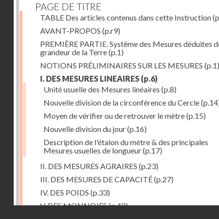
PAGE DE TITRE
TABLE Des articles contenus dans cette Instruction
(p
AVANT-PROPOS
(p.r9)
PREMIÈRE PARTIE. Systême des Mesures déduites de
grandeur de la Terre
(p.1)
NOTIONS PRÉLIMINAIRES SUR LES MESURES
(p.1
I. DES MESURES LINEAIRES
(p.6)
Unité usuelle des Mesures linéaires
(p.8)
Nouvelle division de la circonférence du Cercle
(p.14
Moyen de vérifier ou de retrouver le mètre
(p.15)
Nouvelle division du jour
(p.16)
Description de l'étalon du mètre & des principales
Mesures usuelles de longueur
(p.17)
II. DES MESURES AGRAIRES
(p.23)
III. DES MESURES DE CAPACITÉ
(p.27)
IV. DES POIDS
(p.33)
V. DES MONNOIES
(p.42)
Droits réservés - CNAM
SECONDE PARTIE. Calcul relatif à la division décimal