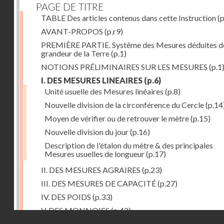
PAGE DE TITRE
TABLE Des articles contenus dans cette Instruction
(p
AVANT-PROPOS
(p.r9)
PREMIÈRE PARTIE. Systême des Mesures déduites de
grandeur de la Terre
(p.1)
NOTIONS PRÉLIMINAIRES SUR LES MESURES
(p.1
I. DES MESURES LINEAIRES
(p.6)
Unité usuelle des Mesures linéaires
(p.8)
Nouvelle division de la circonférence du Cercle
(p.14
Moyen de vérifier ou de retrouver le mètre
(p.15)
Nouvelle division du jour
(p.16)
Description de l'étalon du mètre & des principales
Mesures usuelles de longueur
(p.17)
II. DES MESURES AGRAIRES
(p.23)
III. DES MESURES DE CAPACITÉ
(p.27)
IV. DES POIDS
(p.33)
V. DES MONNOIES
(p.42)
Droits réservés - CNAM
SECONDE PARTIE. Calcul relatif à la division décimal