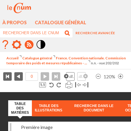
À PROPOS
CATALOGUE GÉNÉRAL
RECHERCHE AVANCÉE
Mode
contraste
Accueil
Catalogue général
France. Convention nationale. Commission
élévé
temporaire des poids et mesures républicaines - ...
n.n. - vue 202/202
120%
TABLE
TABLE DES
RECHERCHE DANS LE
T
DES
ILLUSTRATIONS
DOCUMENT
OC
MATIÈRES
Première image