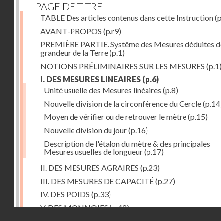
PAGE DE TITRE
TABLE Des articles contenus dans cette Instruction
(p
AVANT-PROPOS
(p.r9)
PREMIÈRE PARTIE. Systême des Mesures déduites de
grandeur de la Terre
(p.1)
NOTIONS PRÉLIMINAIRES SUR LES MESURES
(p.1
I. DES MESURES LINEAIRES
(p.6)
Unité usuelle des Mesures linéaires
(p.8)
Nouvelle division de la circonférence du Cercle
(p.14
Moyen de vérifier ou de retrouver le mètre
(p.15)
Nouvelle division du jour
(p.16)
Description de l'étalon du mètre & des principales
Mesures usuelles de longueur
(p.17)
II. DES MESURES AGRAIRES
(p.23)
III. DES MESURES DE CAPACITÉ
(p.27)
IV. DES POIDS
(p.33)
V. DES MONNOIES
(p.42)
Droits réservés - CNAM
SECONDE PARTIE. Calcul relatif à la division décimal