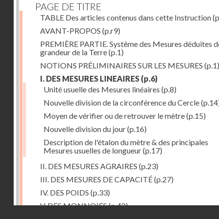
PAGE DE TITRE
TABLE Des articles contenus dans cette Instruction
(p
AVANT-PROPOS
(p.r9)
PREMIÈRE PARTIE. Systême des Mesures déduites de
grandeur de la Terre
(p.1)
NOTIONS PRÉLIMINAIRES SUR LES MESURES
(p.1
I. DES MESURES LINEAIRES
(p.6)
Unité usuelle des Mesures linéaires
(p.8)
Nouvelle division de la circonférence du Cercle
(p.14
Moyen de vérifier ou de retrouver le mètre
(p.15)
Nouvelle division du jour
(p.16)
Description de l'étalon du mètre & des principales
Mesures usuelles de longueur
(p.17)
II. DES MESURES AGRAIRES
(p.23)
III. DES MESURES DE CAPACITÉ
(p.27)
IV. DES POIDS
(p.33)
V. DES MONNOIES
(p.42)
Droits réservés - CNAM
SECONDE PARTIE. Calcul relatif à la division décimal