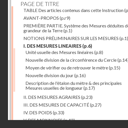
PAGE DE TITRE
TABLE Des articles contenus dans cette Instruction
(p
AVANT-PROPOS
(p.r9)
PREMIÈRE PARTIE. Systême des Mesures déduites de
grandeur de la Terre
(p.1)
NOTIONS PRÉLIMINAIRES SUR LES MESURES
(p.1
I. DES MESURES LINEAIRES
(p.6)
Unité usuelle des Mesures linéaires
(p.8)
Nouvelle division de la circonférence du Cercle
(p.14
Moyen de vérifier ou de retrouver le mètre
(p.15)
Nouvelle division du jour
(p.16)
Description de l'étalon du mètre & des principales
Mesures usuelles de longueur
(p.17)
II. DES MESURES AGRAIRES
(p.23)
III. DES MESURES DE CAPACITÉ
(p.27)
IV. DES POIDS
(p.33)
V. DES MONNOIES
(p.42)
Droits réservés - CNAM
SECONDE PARTIE. Calcul relatif à la division décimal