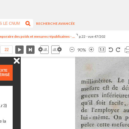
RECHERCHE AVANCÉE
oraire des poids et mesures républicaines - ...
p.22 - vue 47/202
90%
EXTE
ÉRISÉ
.r3)
 la