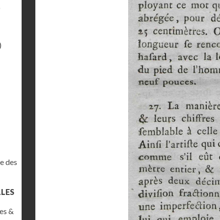
)
)
e des
LLES
es &