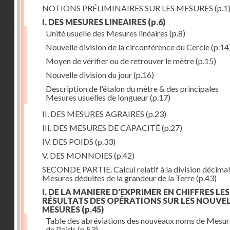
NOTIONS PRÉLIMINAIRES SUR LES MESURES
(p.1
I. DES MESURES LINEAIRES
(p.6)
Unité usuelle des Mesures linéaires
(p.8)
Nouvelle division de la circonférence du Cercle
(p.14
Moyen de vérifier ou de retrouver le mètre
(p.15)
Nouvelle division du jour
(p.16)
Description de l'étalon du mètre & des principales
Mesures usuelles de longueur
(p.17)
II. DES MESURES AGRAIRES
(p.23)
III. DES MESURES DE CAPACITÉ
(p.27)
IV. DES POIDS
(p.33)
V. DES MONNOIES
(p.42)
SECONDE PARTIE. Calcul relatif à la division décimal
Mesures déduites de la grandeur de la Terre
(p.43)
I. DE LA MANIERE D'EXPRIMER EN CHIFFRES LES
RÉSULTATS DES OPÉRATIONS SUR LES NOUVE
MESURES
(p.45)
Table des abréviations des nouveaux noms de Mesur
de Poids
(p.53)