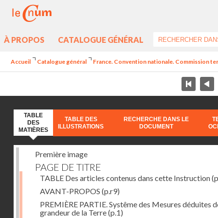
À PROPOS
CATALOGUE GÉNÉRAL
Accueil
Catalogue général
France. Convention nationale. Commission temp
TABLE
TABLE DES
RECHERCHE DANS LE
T
DES
ILLUSTRATIONS
DOCUMENT
OC
MATIÈRES
Première image
PAGE DE TITRE
TABLE Des articles contenus dans cette Instruction
(p
AVANT-PROPOS
(p.r9)
PREMIÈRE PARTIE. Systême des Mesures déduites de
grandeur de la Terre
(p.1)