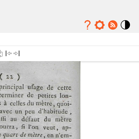
Mode
contraste
élévé