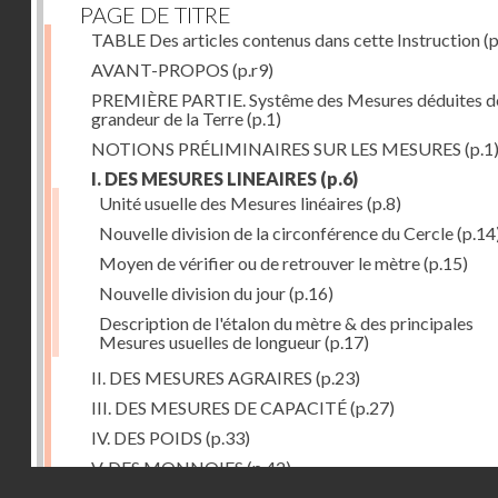
PAGE DE TITRE
TABLE Des articles contenus dans cette Instruction
(p
AVANT-PROPOS
(p.r9)
PREMIÈRE PARTIE. Systême des Mesures déduites de
grandeur de la Terre
(p.1)
NOTIONS PRÉLIMINAIRES SUR LES MESURES
(p.1
I. DES MESURES LINEAIRES
(p.6)
Unité usuelle des Mesures linéaires
(p.8)
Nouvelle division de la circonférence du Cercle
(p.14
Moyen de vérifier ou de retrouver le mètre
(p.15)
Nouvelle division du jour
(p.16)
Description de l'étalon du mètre & des principales
Mesures usuelles de longueur
(p.17)
II. DES MESURES AGRAIRES
(p.23)
III. DES MESURES DE CAPACITÉ
(p.27)
IV. DES POIDS
(p.33)
V. DES MONNOIES
(p.42)
Droits réservés - CNAM
SECONDE PARTIE. Calcul relatif à la division décimal