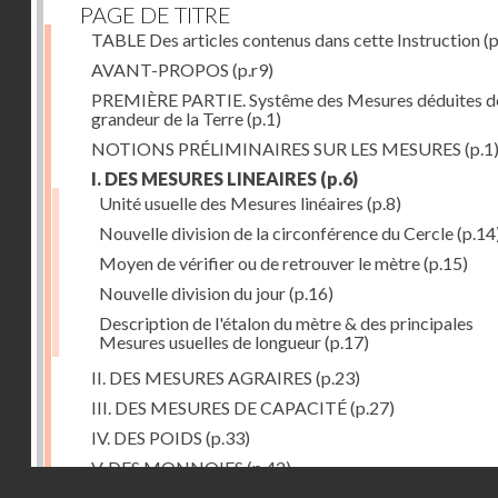
PAGE DE TITRE
TABLE Des articles contenus dans cette Instruction
(p
AVANT-PROPOS
(p.r9)
PREMIÈRE PARTIE. Systême des Mesures déduites de
grandeur de la Terre
(p.1)
NOTIONS PRÉLIMINAIRES SUR LES MESURES
(p.1
I. DES MESURES LINEAIRES
(p.6)
Unité usuelle des Mesures linéaires
(p.8)
Nouvelle division de la circonférence du Cercle
(p.14
Moyen de vérifier ou de retrouver le mètre
(p.15)
Nouvelle division du jour
(p.16)
Description de l'étalon du mètre & des principales
Mesures usuelles de longueur
(p.17)
II. DES MESURES AGRAIRES
(p.23)
III. DES MESURES DE CAPACITÉ
(p.27)
IV. DES POIDS
(p.33)
V. DES MONNOIES
(p.42)
Droits réservés - CNAM
SECONDE PARTIE. Calcul relatif à la division décimal