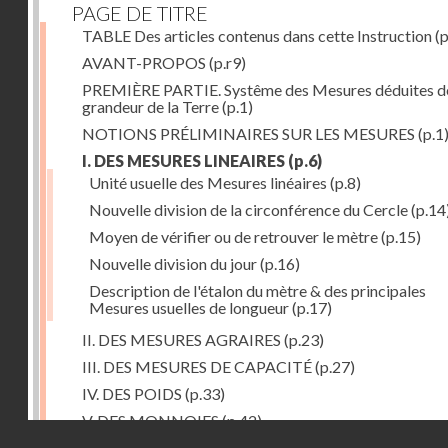
PAGE DE TITRE
TABLE Des articles contenus dans cette Instruction
(p
AVANT-PROPOS
(p.r9)
PREMIÈRE PARTIE. Systême des Mesures déduites de
grandeur de la Terre
(p.1)
NOTIONS PRÉLIMINAIRES SUR LES MESURES
(p.1
I. DES MESURES LINEAIRES
(p.6)
Unité usuelle des Mesures linéaires
(p.8)
Nouvelle division de la circonférence du Cercle
(p.14
Moyen de vérifier ou de retrouver le mètre
(p.15)
Nouvelle division du jour
(p.16)
Description de l'étalon du mètre & des principales
Mesures usuelles de longueur
(p.17)
II. DES MESURES AGRAIRES
(p.23)
III. DES MESURES DE CAPACITÉ
(p.27)
IV. DES POIDS
(p.33)
V. DES MONNOIES
(p.42)
Droits réservés - CNAM
SECONDE PARTIE. Calcul relatif à la division décimal