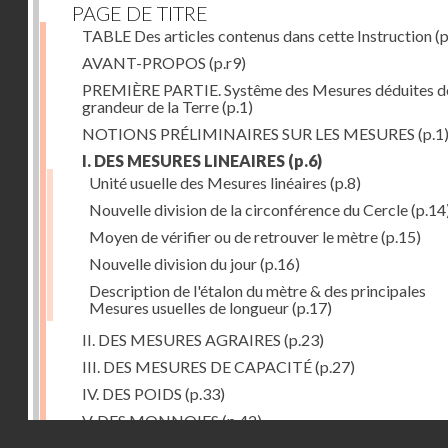
PAGE DE TITRE
TABLE Des articles contenus dans cette Instruction
(p
AVANT-PROPOS
(p.r9)
PREMIÈRE PARTIE. Systême des Mesures déduites de
grandeur de la Terre
(p.1)
NOTIONS PRÉLIMINAIRES SUR LES MESURES
(p.1
I. DES MESURES LINEAIRES
(p.6)
Unité usuelle des Mesures linéaires
(p.8)
Nouvelle division de la circonférence du Cercle
(p.14
Moyen de vérifier ou de retrouver le mètre
(p.15)
Nouvelle division du jour
(p.16)
Description de l'étalon du mètre & des principales
Mesures usuelles de longueur
(p.17)
II. DES MESURES AGRAIRES
(p.23)
III. DES MESURES DE CAPACITÉ
(p.27)
IV. DES POIDS
(p.33)
V. DES MONNOIES
(p.42)
Droits réservés - CNAM
SECONDE PARTIE. Calcul relatif à la division décimal