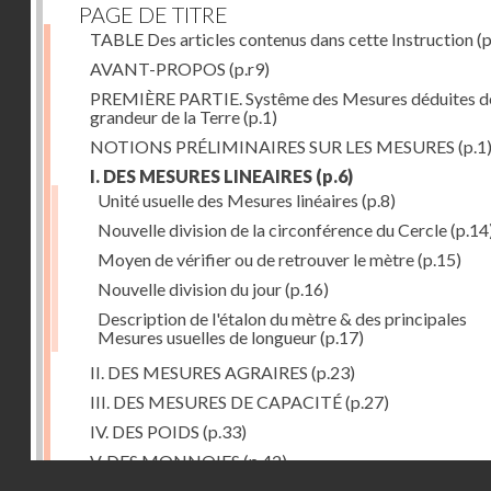
PAGE DE TITRE
TABLE Des articles contenus dans cette Instruction
(p
AVANT-PROPOS
(p.r9)
PREMIÈRE PARTIE. Systême des Mesures déduites de
grandeur de la Terre
(p.1)
NOTIONS PRÉLIMINAIRES SUR LES MESURES
(p.1
I. DES MESURES LINEAIRES
(p.6)
Unité usuelle des Mesures linéaires
(p.8)
Nouvelle division de la circonférence du Cercle
(p.14
Moyen de vérifier ou de retrouver le mètre
(p.15)
Nouvelle division du jour
(p.16)
Description de l'étalon du mètre & des principales
Mesures usuelles de longueur
(p.17)
II. DES MESURES AGRAIRES
(p.23)
III. DES MESURES DE CAPACITÉ
(p.27)
IV. DES POIDS
(p.33)
V. DES MONNOIES
(p.42)
Droits réservés - CNAM
SECONDE PARTIE. Calcul relatif à la division décimal