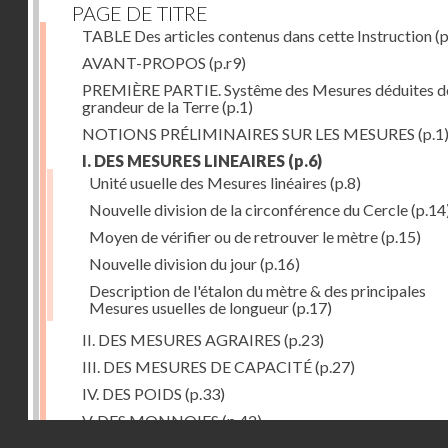
PAGE DE TITRE
TABLE Des articles contenus dans cette Instruction
(p
AVANT-PROPOS
(p.r9)
PREMIÈRE PARTIE. Systême des Mesures déduites de
grandeur de la Terre
(p.1)
NOTIONS PRÉLIMINAIRES SUR LES MESURES
(p.1
I. DES MESURES LINEAIRES
(p.6)
Unité usuelle des Mesures linéaires
(p.8)
Nouvelle division de la circonférence du Cercle
(p.14
Moyen de vérifier ou de retrouver le mètre
(p.15)
Nouvelle division du jour
(p.16)
Description de l'étalon du mètre & des principales
Mesures usuelles de longueur
(p.17)
II. DES MESURES AGRAIRES
(p.23)
III. DES MESURES DE CAPACITÉ
(p.27)
IV. DES POIDS
(p.33)
V. DES MONNOIES
(p.42)
Droits réservés - CNAM
SECONDE PARTIE. Calcul relatif à la division décimal