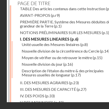
PAGE DE TITRE
TABLE Des articles contenus dans cette Instruction
(p
AVANT-PROPOS
(p.r9)
PREMIÈRE PARTIE. Systême des Mesures déduites de
grandeur de la Terre
(p.1)
NOTIONS PRÉLIMINAIRES SUR LES MESURES
(p.1
I. DES MESURES LINEAIRES
(p.6)
Unité usuelle des Mesures linéaires
(p.8)
Nouvelle division de la circonférence du Cercle
(p.14
Moyen de vérifier ou de retrouver le mètre
(p.15)
Nouvelle division du jour
(p.16)
Description de l'étalon du mètre & des principales
Mesures usuelles de longueur
(p.17)
II. DES MESURES AGRAIRES
(p.23)
III. DES MESURES DE CAPACITÉ
(p.27)
IV. DES POIDS
(p.33)
V. DES MONNOIES
(p.42)
Droits réservés - CNAM
SECONDE PARTIE. Calcul relatif à la division décimal