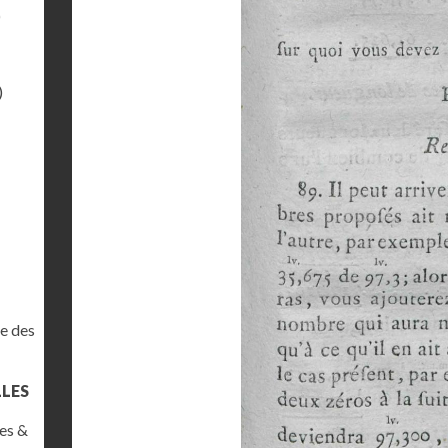
)
)
e des
LLES
es &