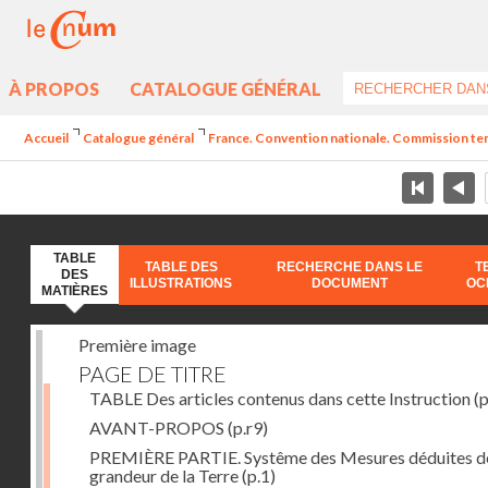
À PROPOS
CATALOGUE GÉNÉRAL
Accueil
Catalogue général
France. Convention nationale. Commission temp
TABLE
TABLE DES
RECHERCHE DANS LE
T
DES
ILLUSTRATIONS
DOCUMENT
OC
MATIÈRES
Première image
PAGE DE TITRE
TABLE Des articles contenus dans cette Instruction
(p
AVANT-PROPOS
(p.r9)
PREMIÈRE PARTIE. Systême des Mesures déduites de
grandeur de la Terre
(p.1)