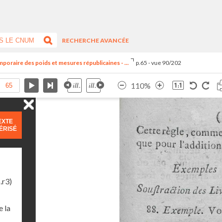
RECHERCHE AVANCÉE
oraire des poids et mesures républicaines - ...
p.65 - vue 90/202
110%
EXTE
ÉRISÉ
.r3)
 la