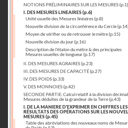
NOTIONS PRÉLIMINAIRES SUR LES MESURES
(p.1
I. DES MESURES LINEAIRES
(p.6)
Unité usuelle des Mesures linéaires
(p.8)
Nouvelle division de la circonférence du Cercle
(p.14
Moyen de vérifier ou de retrouver le mètre
(p.15)
Nouvelle division du jour
(p.16)
Description de l'étalon du mètre & des principales
Mesures usuelles de longueur
(p.17)
II. DES MESURES AGRAIRES
(p.23)
III. DES MESURES DE CAPACITÉ
(p.27)
IV. DES POIDS
(p.33)
V. DES MONNOIES
(p.42)
SECONDE PARTIE. Calcul relatif à la division décimal
Mesures déduites de la grandeur de la Terre
(p.43)
I. DE LA MANIERE D'EXPRIMER EN CHIFFRES LES
RÉSULTATS DES OPÉRATIONS SUR LES NOUVE
MESURES
(p.45)
Table des abréviations des nouveaux noms de Mesur
de Poids
(p.53)