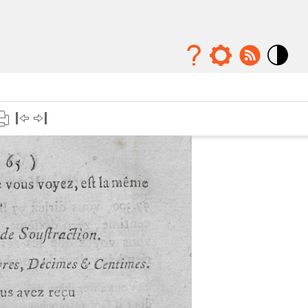
Mode
contraste
élévé