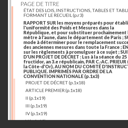
PAGE DE TITRE
ÉTAT DES LOIS, INSTRUCTIONS, TABLES ET TAB
FORMANT LE RECUEIL
(p.r3)
RAPPORT SUR les moyens préparés pour établi
l'uniformité des Poids et Mesures dans la
République, et pour substituer prochainement 
mètre à l'aune, dans le département de Paris ; S
mode à déterminer pour le remplacement succe
des anciennes mesures dans toute la France ; E
sur les règlements à promulguer à ce sujet ; SU
D'UN PROJET DE DÉCRET : Lus à la séance du 25
fructidor, an 3.e républicain, PAR C.-AC. PRIEUR
la Côte-d'Or), AU NOM DU COMITÉ D'INSTRU
PUBLIQUE. IMPRIMÉS PAR ORDRE DE LA
CONVENTION NATIONALE
(p.1x3)
PROJET DE DÉCRET
(p.1x18)
ARTICLE PREMIER
(p.1x18)
II
(p.1x19)
III
(p.1x19)
IV
(p.1x19)
V
(p.1x19)
Droits réservés - CNAM