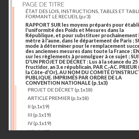
PAGE DE TITRE
ÉTAT DES LOIS, INSTRUCTIONS, TABLES ET TAB
FORMANT LE RECUEIL
(p.r3)
RAPPORT SUR les moyens préparés pour établi
l'uniformité des Poids et Mesures dans la
République, et pour substituer prochainement 
mètre à l'aune, dans le département de Paris ; S
mode à déterminer pour le remplacement succe
des anciennes mesures dans toute la France ; E
sur les règlements à promulguer à ce sujet ; SU
D'UN PROJET DE DÉCRET : Lus à la séance du 25
fructidor, an 3.e républicain, PAR C.-AC. PRIEUR
la Côte-d'Or), AU NOM DU COMITÉ D'INSTRU
PUBLIQUE. IMPRIMÉS PAR ORDRE DE LA
CONVENTION NATIONALE
(p.1x3)
PROJET DE DÉCRET
(p.1x18)
ARTICLE PREMIER
(p.1x18)
II
(p.1x19)
III
(p.1x19)
IV
(p.1x19)
V
(p.1x19)
Droits réservés - CNAM