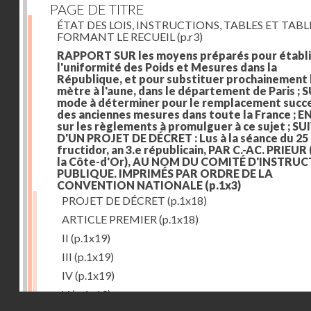
PAGE DE TITRE
ÉTAT DES LOIS, INSTRUCTIONS, TABLES ET TAB
FORMANT LE RECUEIL
(p.r3)
RAPPORT SUR les moyens préparés pour établi
l'uniformité des Poids et Mesures dans la
République, et pour substituer prochainement 
mètre à l'aune, dans le département de Paris ; S
mode à déterminer pour le remplacement succe
des anciennes mesures dans toute la France ; E
sur les règlements à promulguer à ce sujet ; SU
D'UN PROJET DE DÉCRET : Lus à la séance du 25
fructidor, an 3.e républicain, PAR C.-AC. PRIEUR
la Côte-d'Or), AU NOM DU COMITÉ D'INSTRU
PUBLIQUE. IMPRIMÉS PAR ORDRE DE LA
CONVENTION NATIONALE
(p.1x3)
PROJET DE DÉCRET
(p.1x18)
ARTICLE PREMIER
(p.1x18)
II
(p.1x19)
III
(p.1x19)
IV
(p.1x19)
V
(p.1x19)
Droits réservés - CNAM