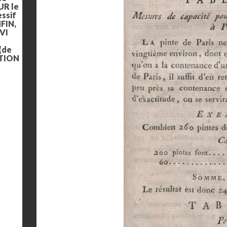
UR le
ssif
NFIN,
IVI
 (de
CTION