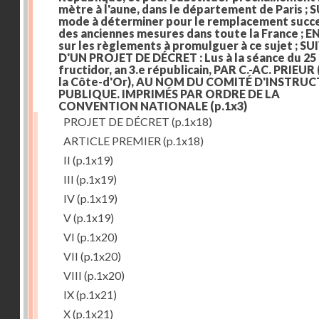
mètre à l'aune, dans le département de Paris ; S
mode à déterminer pour le remplacement succe
des anciennes mesures dans toute la France ; E
sur les règlements à promulguer à ce sujet ; SU
D'UN PROJET DE DÉCRET : Lus à la séance du 25
fructidor, an 3.e républicain, PAR C.-AC. PRIEUR
la Côte-d'Or), AU NOM DU COMITÉ D'INSTRU
PUBLIQUE. IMPRIMÉS PAR ORDRE DE LA
CONVENTION NATIONALE
(p.1x3)
PROJET DE DÉCRET
(p.1x18)
ARTICLE PREMIER
(p.1x18)
II
(p.1x19)
III
(p.1x19)
IV
(p.1x19)
V
(p.1x19)
VI
(p.1x20)
VII
(p.1x20)
VIII
(p.1x20)
IX
(p.1x21)
X
(p.1x21)