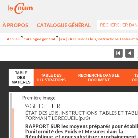
À PROPOS
CATALOGUE GÉNÉRAL
Accueil
Catalogue général
[s.n.] - Recueil des lois, instructions, tables et
TABLE
TABLE DES
RECHERCHE DANS LE
T
DES
ILLUSTRATIONS
DOCUMENT
OC
MATIÈRES
Première image
PAGE DE TITRE
ÉTAT DES LOIS, INSTRUCTIONS, TABLES ET TAB
FORMANT LE RECUEIL
(p.r3)
RAPPORT SUR les moyens préparés pour établi
l'uniformité des Poids et Mesures dans la
République, et pour substituer prochainement 