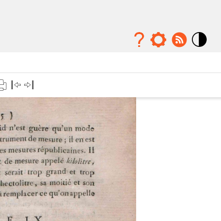
Mode
contraste
élévé