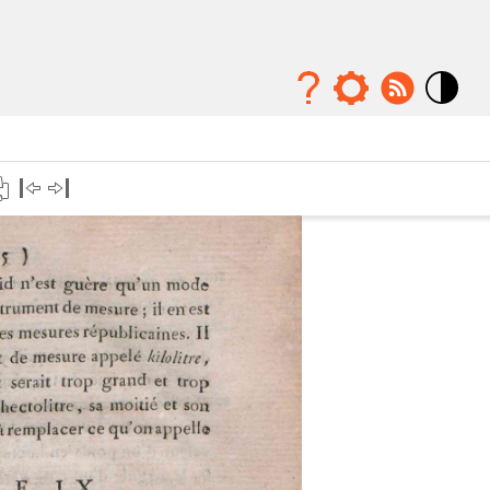
Mode
contraste
élévé