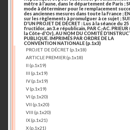
mètre à l'aune, dans le département de Paris ; S
mode à déterminer pour le remplacement succe
des anciennes mesures dans toute la France ; E
sur les règlements à promulguer à ce sujet ; SU
D'UN PROJET DE DÉCRET : Lus à la séance du 25
fructidor, an 3.e républicain, PAR C.-AC. PRIEUR
la Côte-d'Or), AU NOM DU COMITÉ D'INSTRU
PUBLIQUE. IMPRIMÉS PAR ORDRE DE LA
CONVENTION NATIONALE
(p.1x3)
PROJET DE DÉCRET
(p.1x18)
ARTICLE PREMIER
(p.1x18)
II
(p.1x19)
III
(p.1x19)
IV
(p.1x19)
V
(p.1x19)
VI
(p.1x20)
VII
(p.1x20)
VIII
(p.1x20)
IX
(p.1x21)
X
(p.1x21)