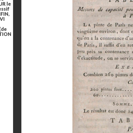
UR le
ssif
NFIN,
IVI
 (de
CTION