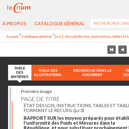
À PROPOS
CATALOGUE GÉNÉRAL
Accueil
Catalogue général
[s.n.] - Recueil des lois, instructions, tables et
TABLE
TABLE DES
RECHERCHE DANS LE
T
DES
ILLUSTRATIONS
DOCUMENT
OC
MATIÈRES
Première image
PAGE DE TITRE
ÉTAT DES LOIS, INSTRUCTIONS, TABLES ET TAB
FORMANT LE RECUEIL
(p.r3)
RAPPORT SUR les moyens préparés pour établi
l'uniformité des Poids et Mesures dans la
République, et pour substituer prochainement 