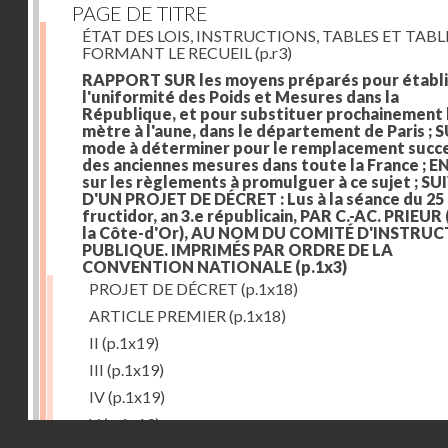
PAGE DE TITRE
ÉTAT DES LOIS, INSTRUCTIONS, TABLES ET TAB
FORMANT LE RECUEIL
(p.r3)
RAPPORT SUR les moyens préparés pour établi
l'uniformité des Poids et Mesures dans la
République, et pour substituer prochainement 
mètre à l'aune, dans le département de Paris ; S
mode à déterminer pour le remplacement succe
des anciennes mesures dans toute la France ; E
sur les règlements à promulguer à ce sujet ; SU
D'UN PROJET DE DÉCRET : Lus à la séance du 25
fructidor, an 3.e républicain, PAR C.-AC. PRIEUR
la Côte-d'Or), AU NOM DU COMITÉ D'INSTRU
PUBLIQUE. IMPRIMÉS PAR ORDRE DE LA
CONVENTION NATIONALE
(p.1x3)
PROJET DE DÉCRET
(p.1x18)
ARTICLE PREMIER
(p.1x18)
II
(p.1x19)
III
(p.1x19)
IV
(p.1x19)
V
(p.1x19)
Droits réservés - CNAM