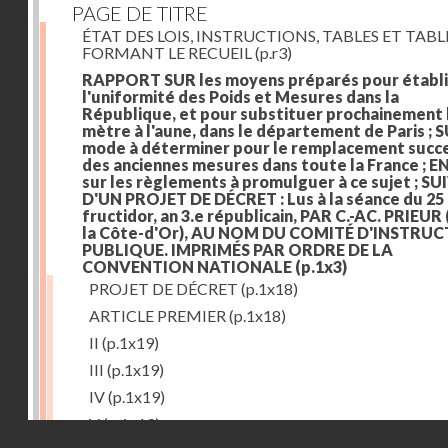
PAGE DE TITRE
ÉTAT DES LOIS, INSTRUCTIONS, TABLES ET TAB
FORMANT LE RECUEIL
(p.r3)
RAPPORT SUR les moyens préparés pour établi
l'uniformité des Poids et Mesures dans la
République, et pour substituer prochainement 
mètre à l'aune, dans le département de Paris ; S
mode à déterminer pour le remplacement succe
des anciennes mesures dans toute la France ; E
sur les règlements à promulguer à ce sujet ; SU
D'UN PROJET DE DÉCRET : Lus à la séance du 25
fructidor, an 3.e républicain, PAR C.-AC. PRIEUR
la Côte-d'Or), AU NOM DU COMITÉ D'INSTRU
PUBLIQUE. IMPRIMÉS PAR ORDRE DE LA
CONVENTION NATIONALE
(p.1x3)
PROJET DE DÉCRET
(p.1x18)
ARTICLE PREMIER
(p.1x18)
II
(p.1x19)
III
(p.1x19)
IV
(p.1x19)
V
(p.1x19)
Droits réservés - CNAM