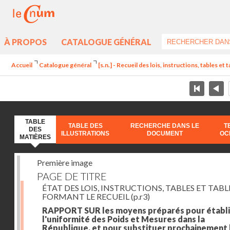
À PROPOS
CATALOGUE GÉNÉRAL
Accueil
Catalogue général
[s.n.] - Recueil des lois, instructions, tables et
TABLE
TABLE DES
RECHERCHE DANS LE
T
DES
ILLUSTRATIONS
DOCUMENT
OC
MATIÈRES
Première image
PAGE DE TITRE
ÉTAT DES LOIS, INSTRUCTIONS, TABLES ET TAB
FORMANT LE RECUEIL
(p.r3)
RAPPORT SUR les moyens préparés pour établi
l'uniformité des Poids et Mesures dans la
République, et pour substituer prochainement 