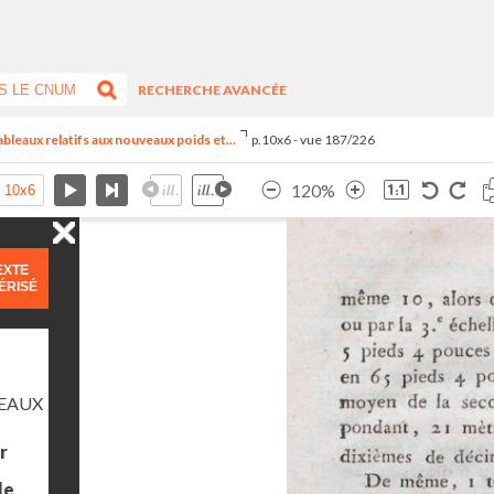
RECHERCHE AVANCÉE
 tableaux relatifs aux nouveaux poids et...
p.10x6 - vue 187/226
120%
EXTE
ÉRISÉ
LEAUX
r
le