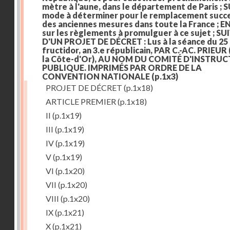
mètre à l'aune, dans le département de Paris ; S
mode à déterminer pour le remplacement succe
des anciennes mesures dans toute la France ; E
sur les règlements à promulguer à ce sujet ; SU
D'UN PROJET DE DÉCRET : Lus à la séance du 25
fructidor, an 3.e républicain, PAR C.-AC. PRIEUR
la Côte-d'Or), AU NOM DU COMITÉ D'INSTRU
PUBLIQUE. IMPRIMÉS PAR ORDRE DE LA
CONVENTION NATIONALE
(p.1x3)
PROJET DE DÉCRET
(p.1x18)
ARTICLE PREMIER
(p.1x18)
II
(p.1x19)
III
(p.1x19)
IV
(p.1x19)
V
(p.1x19)
VI
(p.1x20)
VII
(p.1x20)
VIII
(p.1x20)
IX
(p.1x21)
X
(p.1x21)