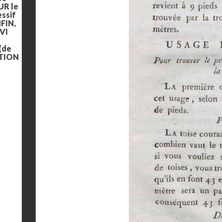
UR le
ssif
NFIN,
IVI
 (de
CTION