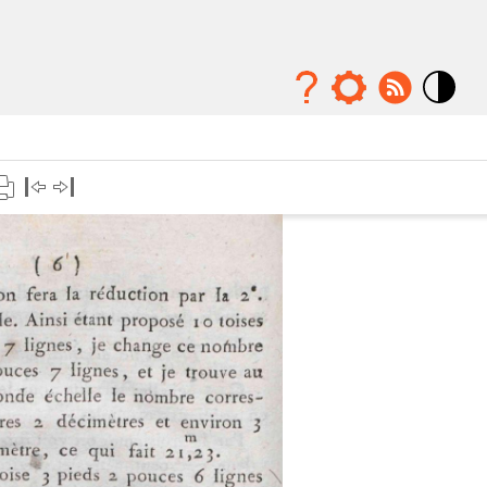
Mode
contraste
élévé