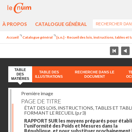
À PROPOS
CATALOGUE GÉNÉRAL
Accueil
Catalogue général
[s.n.] - Recueil des lois, instructions, tables et
TABLE
TABLE DES
RECHERCHE DANS LE
T
DES
ILLUSTRATIONS
DOCUMENT
OC
MATIÈRES
Première image
PAGE DE TITRE
ÉTAT DES LOIS, INSTRUCTIONS, TABLES ET TAB
FORMANT LE RECUEIL
(p.r3)
RAPPORT SUR les moyens préparés pour établi
l'uniformité des Poids et Mesures dans la
République, et pour substituer prochainement 