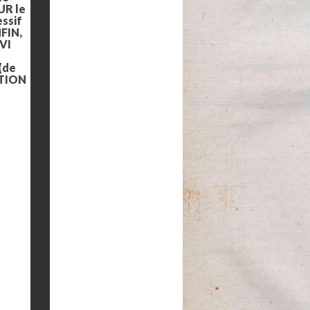
UR le
ssif
NFIN,
IVI
 (de
CTION