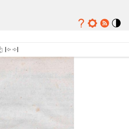
Mode
contraste
élévé