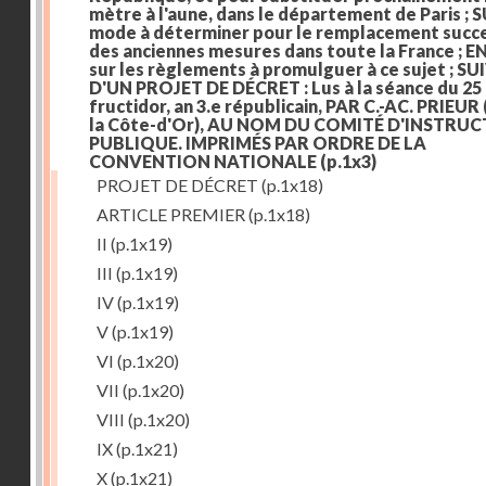
mètre à l'aune, dans le département de Paris ; S
mode à déterminer pour le remplacement succe
des anciennes mesures dans toute la France ; E
sur les règlements à promulguer à ce sujet ; SU
D'UN PROJET DE DÉCRET : Lus à la séance du 25
fructidor, an 3.e républicain, PAR C.-AC. PRIEUR
la Côte-d'Or), AU NOM DU COMITÉ D'INSTRU
PUBLIQUE. IMPRIMÉS PAR ORDRE DE LA
CONVENTION NATIONALE
(p.1x3)
PROJET DE DÉCRET
(p.1x18)
ARTICLE PREMIER
(p.1x18)
II
(p.1x19)
III
(p.1x19)
IV
(p.1x19)
V
(p.1x19)
VI
(p.1x20)
VII
(p.1x20)
VIII
(p.1x20)
IX
(p.1x21)
X
(p.1x21)