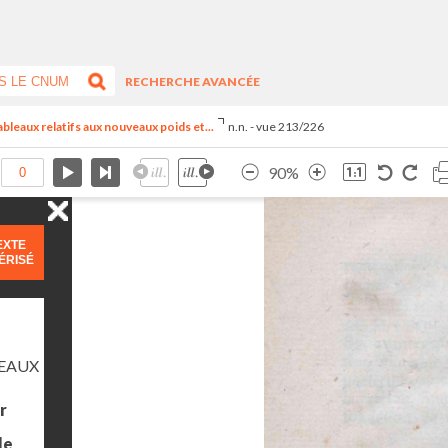
RECHERCHE AVANCÉE
 tableaux relatifs aux nouveaux poids et...
n.n. - vue 213/226
90%
EXTE
ÉRISÉ
LEAUX
r
le